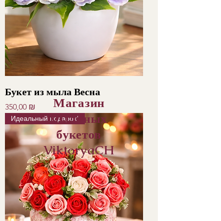
Букет из мыла Весна
Магазин
Цена
350,00 ₪
мыльных
Идеальный подарок!
букетов
ViktoryaCH