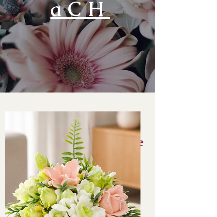
aCH
Уникальные мыльные
букеты
Закажите сейчас и
получите быструю
доставку