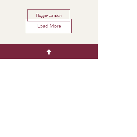
Подписаться
Load More
C
Декоративное мыло
Быстрое меню